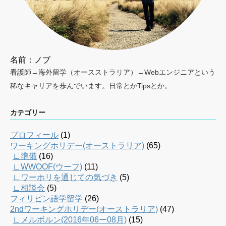
名前：ノブ
看護師→海外留学（オースストラリア）→Webエンジニアという
稀なキャリアを歩んでいます。日常とかTipsとか。
カテゴリー
プロフィール
(1)
ワーキングホリデー(オーストラリア)
(65)
∟準備
(16)
∟WWOOF(ウーフ)
(11)
∟ワーホリを通じての気づき
(5)
∟相談会
(5)
フィリピン語学留学
(26)
2ndワーキングホリデー(オーストラリア)
(47)
∟メルボルン(2016年06ー08月)
(15)