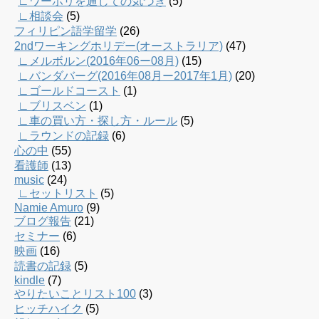
∟ワーホリを通じての気づき
(5)
∟相談会
(5)
フィリピン語学留学
(26)
2ndワーキングホリデー(オーストラリア)
(47)
∟メルボルン(2016年06ー08月)
(15)
∟バンダバーグ(2016年08月ー2017年1月)
(20)
∟ゴールドコースト
(1)
∟ブリスベン
(1)
∟車の買い方・探し方・ルール
(5)
∟ラウンドの記録
(6)
心の中
(55)
看護師
(13)
music
(24)
∟セットリスト
(5)
Namie Amuro
(9)
ブログ報告
(21)
セミナー
(6)
映画
(16)
読書の記録
(5)
kindle
(7)
やりたいことリスト100
(3)
ヒッチハイク
(5)