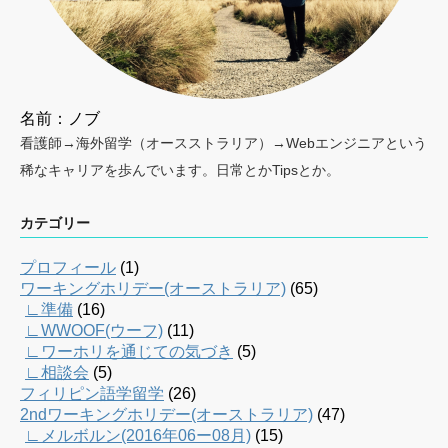
名前：ノブ
看護師→海外留学（オースストラリア）→Webエンジニアという
稀なキャリアを歩んでいます。日常とかTipsとか。
カテゴリー
プロフィール
(1)
ワーキングホリデー(オーストラリア)
(65)
∟準備
(16)
∟WWOOF(ウーフ)
(11)
∟ワーホリを通じての気づき
(5)
∟相談会
(5)
フィリピン語学留学
(26)
2ndワーキングホリデー(オーストラリア)
(47)
∟メルボルン(2016年06ー08月)
(15)