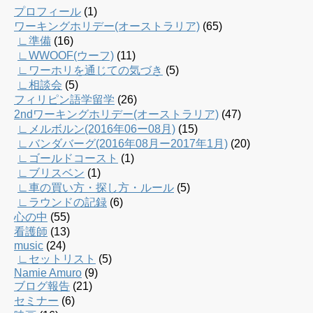
プロフィール
(1)
ワーキングホリデー(オーストラリア)
(65)
∟準備
(16)
∟WWOOF(ウーフ)
(11)
∟ワーホリを通じての気づき
(5)
∟相談会
(5)
フィリピン語学留学
(26)
2ndワーキングホリデー(オーストラリア)
(47)
∟メルボルン(2016年06ー08月)
(15)
∟バンダバーグ(2016年08月ー2017年1月)
(20)
∟ゴールドコースト
(1)
∟ブリスベン
(1)
∟車の買い方・探し方・ルール
(5)
∟ラウンドの記録
(6)
心の中
(55)
看護師
(13)
music
(24)
∟セットリスト
(5)
Namie Amuro
(9)
ブログ報告
(21)
セミナー
(6)