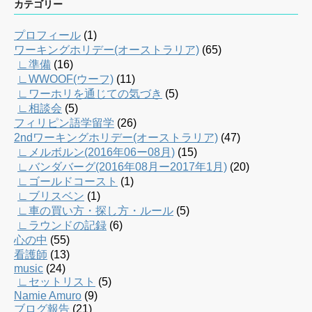
カテゴリー
プロフィール
(1)
ワーキングホリデー(オーストラリア)
(65)
∟準備
(16)
∟WWOOF(ウーフ)
(11)
∟ワーホリを通じての気づき
(5)
∟相談会
(5)
フィリピン語学留学
(26)
2ndワーキングホリデー(オーストラリア)
(47)
∟メルボルン(2016年06ー08月)
(15)
∟バンダバーグ(2016年08月ー2017年1月)
(20)
∟ゴールドコースト
(1)
∟ブリスベン
(1)
∟車の買い方・探し方・ルール
(5)
∟ラウンドの記録
(6)
心の中
(55)
看護師
(13)
music
(24)
∟セットリスト
(5)
Namie Amuro
(9)
ブログ報告
(21)