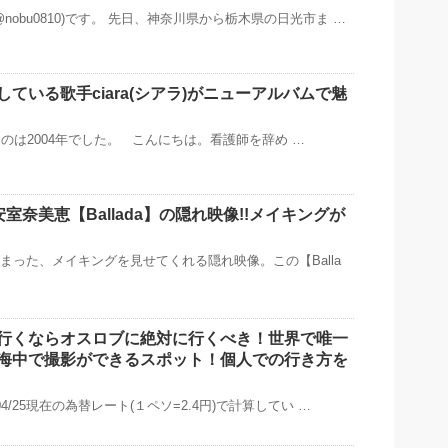
nobu0810)です。 先日、神奈川県から栃木県の日光市ま …
ている歌手ciara(シアラ)がニューアルバムで魅
のは2004年でした。 こんにちは。看護師を辞め …
安室奈美恵【Ballada】の隠れ映像!!メイキングが
始まった、メイキングを見せてくれる隠れ映像。この【Balla
行くならオスロブに絶対に行くべき！世界で唯一
海中で撮影ができるスポット！個人での行き方を
04/25現在の為替レート(１ペソ=2.4円)で計算してい …