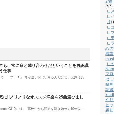
2n
(47)
∟メ
∟バ
月)
(
∟
∟
∟
∟
心の
看護
musi
∟
ても、常に命と隣り合わせだということを再認識
Nam
う仕事
ブロ
まーーす！！」 耳が遠いおじいちゃんだけど、元気は良
セミ
映画
読書
kind
気に!!ノリノリなオススメ洋楽を25曲選びまし
やり
ヒッ
nobu0810)です。 高校生から洋楽を聴き始めて10年以 …
親知