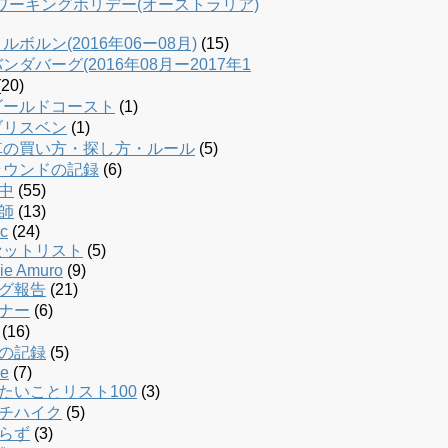
dワーキングホリデー(オーストラリア)
ルボルン(2016年06ー08月)
(15)
ンダバーグ(2016年08月ー2017年1
20)
ゴールドコースト
(1)
ブリスベン
(1)
車の買い方・探し方・ルール
(5)
ラウンドの記録
(6)
中
(55)
師
(13)
c
(24)
セットリスト
(5)
ie Amuro
(9)
グ報告
(21)
ナー
(6)
(16)
の記録
(5)
le
(7)
たいことリスト100
(3)
チハイク
(5)
らず
(3)