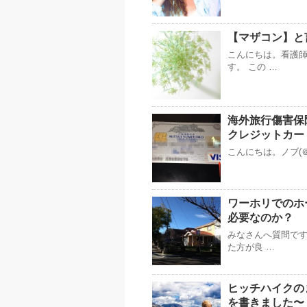
【マザコン】と
こんにちは。看護
す。 この …
海外旅行傷害保
クレジットカー
こんにちは。ノブ(＠
ワーホリでのホ
必要なのか？
みなさんへ質問で
た方が良 …
ヒッチハイクの
を書きました〜