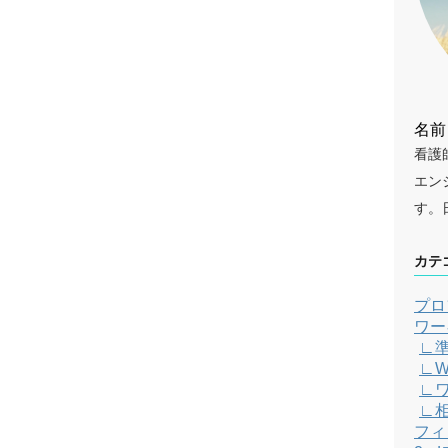
名前
看護
エン
す。
カテ
プロ
ワー
∟
∟W
∟
∟
フィ