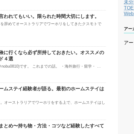
未分
TOE
We
言われてもいい。限られた時間大切にします。
師を辞めてオーストラリアでワーホリをしてきたクスモトで
アー
アー
険に行くなら必ず所持しておきたい。オススメの
ド４選
nobu0810)です。 これまでの話。 ・海外旅行・留学・ …
ームステイ経験者が語る。最初のホームステイは
す。オーストラリアでワーホリをする上で、ホームステイはし
まとめ〜持ち物・方法・コツなど経験したすべて