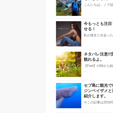
こんにちは。ノブ(@
今もっとも注目し
せる！
私が彼女と出会った
ネタバレ注意!!
観れるよ。
【Feel】の時から
…
セブ島に観光で
ジンベイザメと
紹介します。
※この記事は2016/