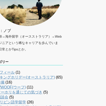
：ノブ
師→海外留学（オースストラリア）→Web
ジニアという稀なキャリアを歩んでいま
日常とかTipsとか。
ゴリー
フィール
(1)
キングホリデー(オーストラリア)
(65)
準備
(16)
WOOF(ウーフ)
(11)
ワーホリを通じての気づき
(5)
相談会
(5)
リピン語学留学
(26)