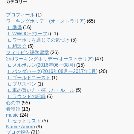
カテゴリー
プロフィール
(1)
ワーキングホリデー(オーストラリア)
(65)
∟準備
(16)
∟WWOOF(ウーフ)
(11)
∟ワーホリを通じての気づき
(5)
∟相談会
(5)
フィリピン語学留学
(26)
2ndワーキングホリデー(オーストラリア)
(47)
∟メルボルン(2016年06ー08月)
(15)
∟バンダバーグ(2016年08月ー2017年1月)
(20)
∟ゴールドコースト
(1)
∟ブリスベン
(1)
∟車の買い方・探し方・ルール
(5)
∟ラウンドの記録
(6)
心の中
(55)
看護師
(13)
music
(24)
∟セットリスト
(5)
Namie Amuro
(9)
ブログ報告
(21)