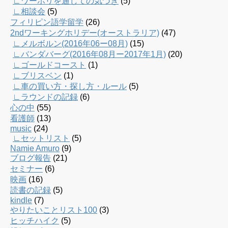
∟ワーホリを通じての気づき
(5)
∟相談会
(5)
フィリピン語学留学
(26)
2ndワーキングホリデー(オーストラリア)
(47)
∟メルボルン(2016年06ー08月)
(15)
∟バンダバーグ(2016年08月ー2017年1月)
(20)
∟ゴールドコースト
(1)
∟ブリスベン
(1)
∟車の買い方・探し方・ルール
(5)
∟ラウンドの記録
(6)
心の中
(55)
看護師
(13)
music
(24)
∟セットリスト
(5)
Namie Amuro
(9)
ブログ報告
(21)
セミナー
(6)
映画
(16)
読書の記録
(5)
kindle
(7)
やりたいことリスト100
(3)
ヒッチハイク
(5)