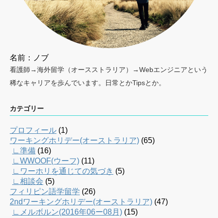
名前：ノブ
看護師→海外留学（オースストラリア）→Webエンジニアという
稀なキャリアを歩んでいます。日常とかTipsとか。
カテゴリー
プロフィール
(1)
ワーキングホリデー(オーストラリア)
(65)
∟準備
(16)
∟WWOOF(ウーフ)
(11)
∟ワーホリを通じての気づき
(5)
∟相談会
(5)
フィリピン語学留学
(26)
2ndワーキングホリデー(オーストラリア)
(47)
∟メルボルン(2016年06ー08月)
(15)