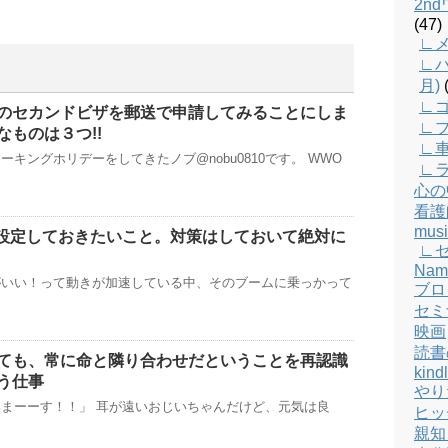
2n
(47)
∟メ
∟バ
月)
(
∟
のセカンドビザを郵送で申請してみることにしま
∟
なものは３つ!!
∟
キングホリデーをしてきたノブ@nobu0810です。 WWO
∟
心の
看護
musi
対に設定しておきたいこと。対策はしておいて絶対に
∟
Nam
がいい！って動きが加速している中、そのブームに乗っかって
ブロ
セミ
映画
読書
ても、常に命と隣り合わせだということを再認識
kind
う仕事
やり
まーーす！！」 耳が遠いおじいちゃんだけど、元気は良
ヒッ
親知