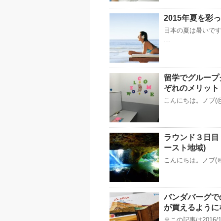
2015年夏を
日本の夏は暑いですね
…
留学でグループ
ぞれのメリット
こんにちは。ノブ(@
ラウンド３日目
ースト地域)
こんにちは。ノブ(＠
バンダバーグで
が買えるように
※この記事は2016/