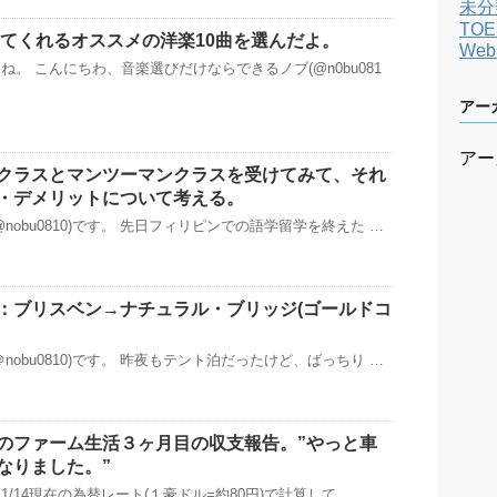
未分
TOE
彩ってくれるオススメの洋楽10曲を選んだよ。
We
。 こんにちわ、音楽選びだけならできるノブ(@n0bu081
アー
アー
クラスとマンツーマンクラスを受けてみて、それ
・デメリットについて考える。
nobu0810)です。 先日フィリピンでの語学留学を終えた …
：ブリスベン→ナチュラル・ブリッジ(ゴールドコ
nobu0810)です。 昨夜もテント泊だったけど、ばっちり …
のファーム生活３ヶ月目の収支報告。”やっと車
なりました。”
11/14現在の為替レート(１豪ドル=約80円)で計算して …