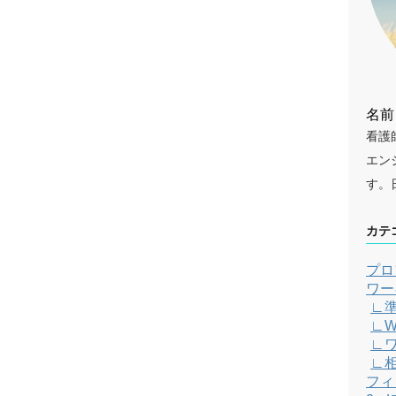
名前
看護
エン
す。
カテ
プロ
ワー
∟
∟W
∟
∟
フィ