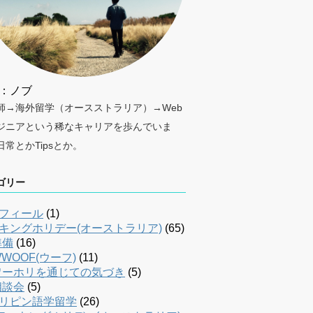
：ノブ
師→海外留学（オースストラリア）→Web
ジニアという稀なキャリアを歩んでいま
日常とかTipsとか。
ゴリー
フィール
(1)
キングホリデー(オーストラリア)
(65)
準備
(16)
WOOF(ウーフ)
(11)
ワーホリを通じての気づき
(5)
相談会
(5)
リピン語学留学
(26)