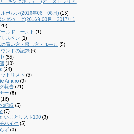
dワーキングホリデー(オーストラリア)
ルボルン(2016年06ー08月)
(15)
ンダバーグ(2016年08月ー2017年1
20)
ゴールドコースト
(1)
ブリスベン
(1)
車の買い方・探し方・ルール
(5)
ラウンドの記録
(6)
中
(55)
師
(13)
c
(24)
セットリスト
(5)
ie Amuro
(9)
グ報告
(21)
ナー
(6)
(16)
の記録
(5)
le
(7)
たいことリスト100
(3)
チハイク
(5)
らず
(3)