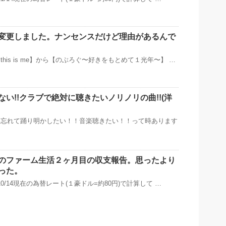
変更しました。ナンセンスだけど理由があるんで
his is me】から【のぶろぐ〜好きをもとめて１光年〜】 …
い!!クラブで絶対に聴きたいノリノリの曲!!(洋
を忘れて踊り明かしたい！！音楽聴きたい！！って時あります
のファーム生活２ヶ月目の収支報告。思ったより
った。
10/14現在の為替レート(１豪ドル=約80円)で計算して …