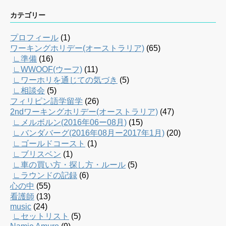
カテゴリー
プロフィール
(1)
ワーキングホリデー(オーストラリア)
(65)
∟準備
(16)
∟WWOOF(ウーフ)
(11)
∟ワーホリを通じての気づき
(5)
∟相談会
(5)
フィリピン語学留学
(26)
2ndワーキングホリデー(オーストラリア)
(47)
∟メルボルン(2016年06ー08月)
(15)
∟バンダバーグ(2016年08月ー2017年1月)
(20)
∟ゴールドコースト
(1)
∟ブリスベン
(1)
∟車の買い方・探し方・ルール
(5)
∟ラウンドの記録
(6)
心の中
(55)
看護師
(13)
music
(24)
∟セットリスト
(5)