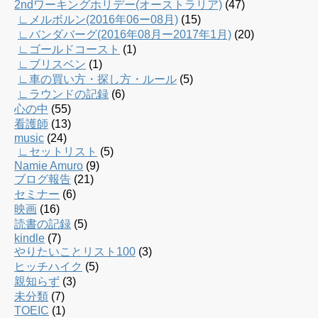
2ndワーキングホリデー(オーストラリア)
(47)
∟メルボルン(2016年06ー08月)
(15)
∟バンダバーグ(2016年08月ー2017年1月)
(20)
∟ゴールドコースト
(1)
∟ブリスベン
(1)
∟車の買い方・探し方・ルール
(5)
∟ラウンドの記録
(6)
心の中
(55)
看護師
(13)
music
(24)
∟セットリスト
(5)
Namie Amuro
(9)
ブログ報告
(21)
セミナー
(6)
映画
(16)
読書の記録
(5)
kindle
(7)
やりたいことリスト100
(3)
ヒッチハイク
(5)
親知らず
(3)
未分類
(7)
TOEIC
(1)