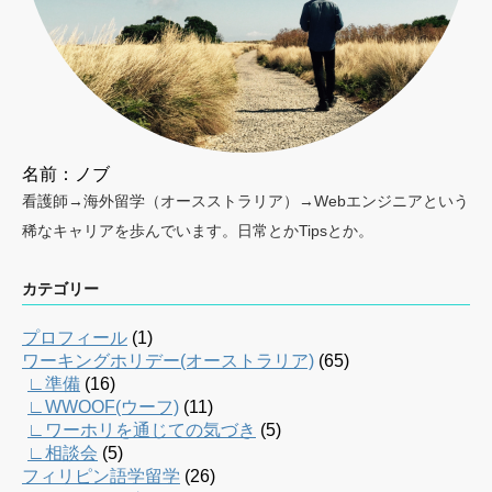
名前：ノブ
看護師→海外留学（オースストラリア）→Webエンジニアという
稀なキャリアを歩んでいます。日常とかTipsとか。
カテゴリー
プロフィール
(1)
ワーキングホリデー(オーストラリア)
(65)
∟準備
(16)
∟WWOOF(ウーフ)
(11)
∟ワーホリを通じての気づき
(5)
∟相談会
(5)
フィリピン語学留学
(26)