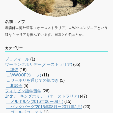
名前：ノブ
看護師→海外留学（オースストラリア）→Webエンジニアという
稀なキャリアを歩んでいます。日常とかTipsとか。
カテゴリー
プロフィール
(1)
ワーキングホリデー(オーストラリア)
(65)
∟準備
(16)
∟WWOOF(ウーフ)
(11)
∟ワーホリを通じての気づき
(5)
∟相談会
(5)
フィリピン語学留学
(26)
2ndワーキングホリデー(オーストラリア)
(47)
∟メルボルン(2016年06ー08月)
(15)
∟バンダバーグ(2016年08月ー2017年1月)
(20)
∟ゴールドコースト
(1)