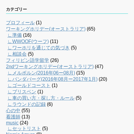
カテゴリー
プロフィール
(1)
ワーキングホリデー(オーストラリア)
(65)
∟準備
(16)
∟WWOOF(ウーフ)
(11)
∟ワーホリを通じての気づき
(5)
∟相談会
(5)
フィリピン語学留学
(26)
2ndワーキングホリデー(オーストラリア)
(47)
∟メルボルン(2016年06ー08月)
(15)
∟バンダバーグ(2016年08月ー2017年1月)
(20)
∟ゴールドコースト
(1)
∟ブリスベン
(1)
∟車の買い方・探し方・ルール
(5)
∟ラウンドの記録
(6)
心の中
(55)
看護師
(13)
music
(24)
∟セットリスト
(5)