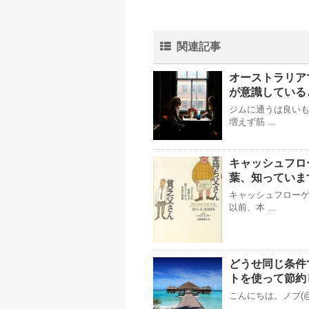
関連記事
オーストラリア
が意識している
ジムに通うは良い
増えず筋 …
キャッシュフロ
葉、知っていま
キャッシュフロー
以前、本 …
どうせ同じ条件
トを使って節約
こんにちは。ノブ(@