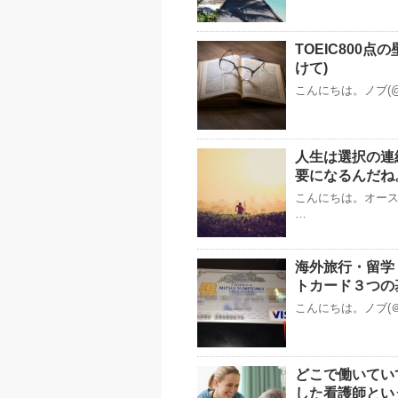
TOEIC800点
けて)
こんにちは。ノブ(@
人生は選択の連
要になるんだね
こんにちは。オースト
…
海外旅行・留学
トカード３つの
こんにちは。ノブ(＠
どこで働いてい
した看護師とい