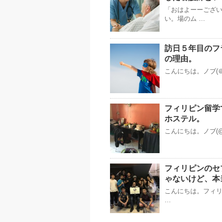
「おはよーーござい
い。場のム …
訪日５年目のフ
の理由。
こんにちは。ノブ(＠
フィリピン留学
ホステル。
こんにちは。ノブ(@
フィリピンのセ
ゃないけど、本
こんにちは。フィリピ
…