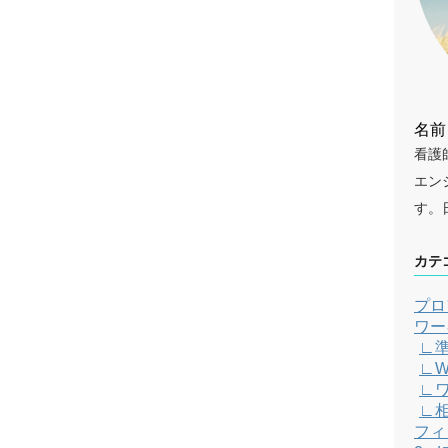
名前
看護
エン
す。
カテ
プロ
ワー
∟
∟W
∟
∟
フィ