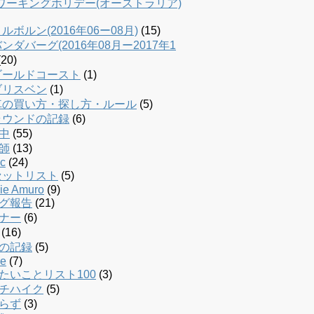
dワーキングホリデー(オーストラリア)
ルボルン(2016年06ー08月)
(15)
ンダバーグ(2016年08月ー2017年1
20)
ゴールドコースト
(1)
ブリスベン
(1)
車の買い方・探し方・ルール
(5)
ラウンドの記録
(6)
中
(55)
師
(13)
c
(24)
セットリスト
(5)
ie Amuro
(9)
グ報告
(21)
ナー
(6)
(16)
の記録
(5)
le
(7)
たいことリスト100
(3)
チハイク
(5)
らず
(3)