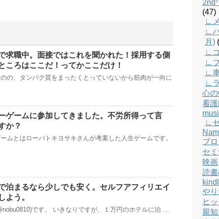
2n
(47)
∟メ
∟バ
月)
(
∟
で求職中。面接ではこれを聞かれた！採用する側
∟
ところはここだ！ってかここだけ！
∟
ものの、タンパク質をまったくとっていないから筋肉が一向に
∟
心の
看護
musi
ーゲームに参加してきました。不労所得って言
∟
すか？
Nam
ゲームとはローバトキヨサキさんが考案した人生ゲームです。
ブロ
セミ
映画
読書
kind
で泊まるなら少しでも安く。セルフアフィリエイ
やり
しよう。
ヒッ
nobu0810)です。 いきなりですが、１万円のホテルに泊 …
親知