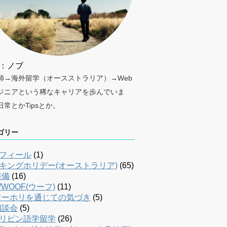
：ノブ
師→海外留学（オースストラリア）→Web
ジニアという稀なキャリアを歩んでいま
日常とかTipsとか。
ゴリー
フィール
(1)
キングホリデー(オーストラリア)
(65)
準備
(16)
WOOF(ウーフ)
(11)
ワーホリを通じての気づき
(5)
相談会
(5)
リピン語学留学
(26)