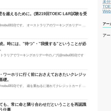
未分
TOE
We
の壁を越えるために。(第219回TOEIC L&R試験を受
アー
nobu0810)です。 オーストラリアのワーキングホリデー …
アー
続。時には、”待つ”・”我慢する”ということが必
。
ラリアでワーキングホリデー中のノブ(@nobu0810)です
・ワーホリに行く前におさえておきたいクレジッ
基礎。
nobu0810)です。 歳を重ねるに連れてクレジットカード …
ても、常に命と隣り合わせだということを再認識
う仕事