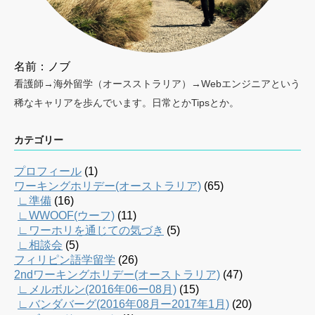
名前：ノブ
看護師→海外留学（オースストラリア）→Webエンジニアという
稀なキャリアを歩んでいます。日常とかTipsとか。
カテゴリー
プロフィール
(1)
ワーキングホリデー(オーストラリア)
(65)
∟準備
(16)
∟WWOOF(ウーフ)
(11)
∟ワーホリを通じての気づき
(5)
∟相談会
(5)
フィリピン語学留学
(26)
2ndワーキングホリデー(オーストラリア)
(47)
∟メルボルン(2016年06ー08月)
(15)
∟バンダバーグ(2016年08月ー2017年1月)
(20)