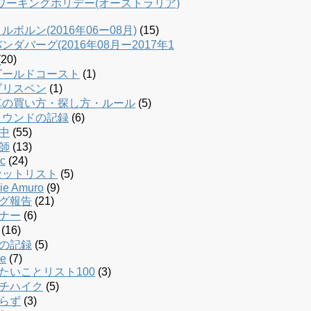
dワーキングホリデー(オーストラリア)
ルボルン(2016年06ー08月)
(15)
ンダバーグ(2016年08月ー2017年1
20)
ゴールドコースト
(1)
ブリスベン
(1)
車の買い方・探し方・ルール
(5)
ラウンドの記録
(6)
中
(55)
師
(13)
c
(24)
セットリスト
(5)
ie Amuro
(9)
グ報告
(21)
ナー
(6)
(16)
の記録
(5)
le
(7)
たいことリスト100
(3)
チハイク
(5)
らず
(3)