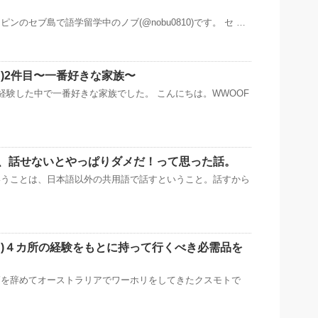
ンのセブ島で語学留学中のノブ(@nobu0810)です。 セ …
フ)2件目〜一番好きな家族〜
)を経験した中で一番好きな家族でした。 こんにちは。WWOOF
、話せないとやっぱりダメだ！って思った話。
いうことは、日本語以外の共用語で話すということ。話すから
ーフ)４カ所の経験をもとに持って行くべき必需品を
師を辞めてオーストラリアでワーホリをしてきたクスモトで