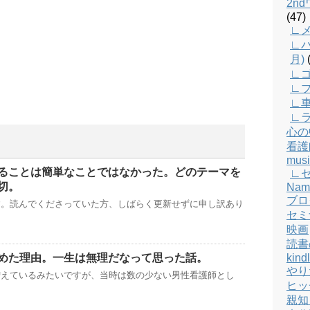
2n
(47)
∟メ
∟バ
月)
(
∟
∟
∟
∟
心の
看護
musi
ることは簡単なことではなかった。どのテーマを
∟
切。
Nam
ブロ
す。読んでくださっていた方、しばらく更新せずに申し訳あり
セミ
映画
読書
kind
めた理由。一生は無理だなって思った話。
やり
増えているみたいですが、当時は数の少ない男性看護師とし
ヒッ
親知