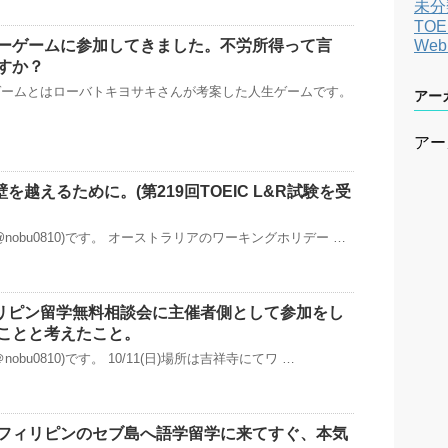
未分
TOE
We
ーゲームに参加してきました。不労所得って言
すか？
ゲームとはローバトキヨサキさんが考案した人生ゲームです。
アー
アー
の壁を越えるために。(第219回TOEIC L&R試験を受
nobu0810)です。 オーストラリアのワーキングホリデー …
リピン留学無料相談会に主催者側として参加をし
ことと考えたこと。
obu0810)です。 10/11(日)場所は吉祥寺にてワ …
フィリピンのセブ島へ語学留学に来てすぐ、本気