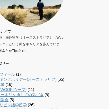
：ノブ
師→海外留学（オースストラリア）→Web
ジニアという稀なキャリアを歩んでいま
日常とかTipsとか。
ゴリー
フィール
(1)
キングホリデー(オーストラリア)
(65)
準備
(16)
WOOF(ウーフ)
(11)
ワーホリを通じての気づき
(5)
相談会
(5)
リピン語学留学
(26)