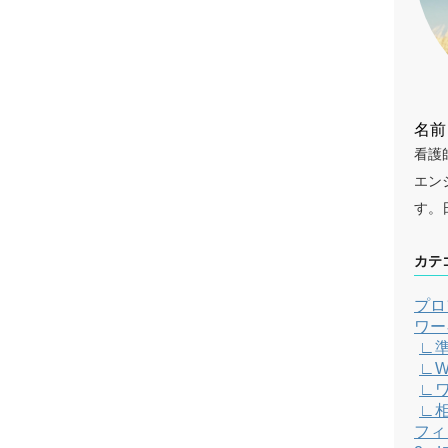
名前
看護
エン
す。
カテ
プロ
ワー
∟
∟W
∟
∟
フィ