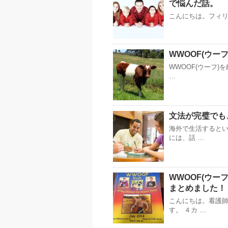
で悩んだ話。
こんにちは。フィリピ
WWOOF(ウー
WWOOF(ウーフ
…
文法が完璧でも
海外で生活すると
には、話 …
WWOOF(ウ
まとめました！
こんにちは。看護
す。 ４カ …