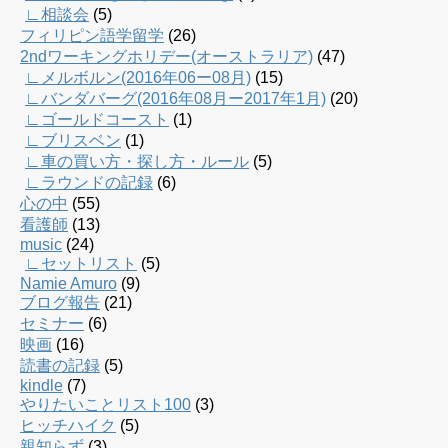
∟相談会
(5)
フィリピン語学留学
(26)
2ndワーキングホリデー(オーストラリア)
(47)
∟メルボルン(2016年06ー08月)
(15)
∟バンダバーグ(2016年08月ー2017年1月)
(20)
∟ゴールドコースト
(1)
∟ブリスベン
(1)
∟車の買い方・探し方・ルール
(5)
∟ラウンドの記録
(6)
心の中
(55)
看護師
(13)
music
(24)
∟セットリスト
(5)
Namie Amuro
(9)
ブログ報告
(21)
セミナー
(6)
映画
(16)
読書の記録
(5)
kindle
(7)
やりたいことリスト100
(3)
ヒッチハイク
(5)
親知らず
(3)