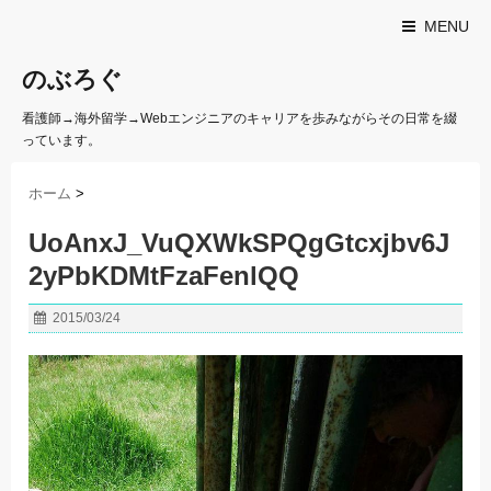
MENU
のぶろぐ
看護師→海外留学→Webエンジニアのキャリアを歩みながらその日常を綴
っています。
ホーム
>
UoAnxJ_VuQXWkSPQgGtcxjbv6J
2yPbKDMtFzaFenlQQ
2015/03/24