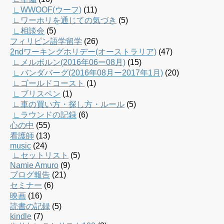
∟WWOOF(ウーフ)
(11)
∟ワーホリを通じての気づき
(5)
∟相談会
(5)
フィリピン語学留学
(26)
2ndワーキングホリデー(オーストラリア)
(47)
∟メルボルン(2016年06ー08月)
(15)
∟バンダバーグ(2016年08月ー2017年1月)
(20)
∟ゴールドコースト
(1)
∟ブリスベン
(1)
∟車の買い方・探し方・ルール
(5)
∟ラウンドの記録
(6)
心の中
(55)
看護師
(13)
music
(24)
∟セットリスト
(5)
Namie Amuro
(9)
ブログ報告
(21)
セミナー
(6)
映画
(16)
読書の記録
(5)
kindle
(7)