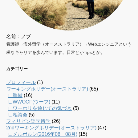
名前：ノブ
看護師→海外留学（オースストラリア）→Webエンジニアという
稀なキャリアを歩んでいます。日常とかTipsとか。
カテゴリー
プロフィール
(1)
ワーキングホリデー(オーストラリア)
(65)
∟準備
(16)
∟WWOOF(ウーフ)
(11)
∟ワーホリを通じての気づき
(5)
∟相談会
(5)
フィリピン語学留学
(26)
2ndワーキングホリデー(オーストラリア)
(47)
∟メルボルン(2016年06ー08月)
(15)