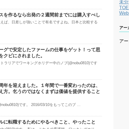
未分
TOE
We
スを作るなら出発の２週間前までには購入すべし
いえば、日差しが強いことで有名ですよね。日本と比較する
アー
アー
ーグで安定したファームの仕事をゲット！って思
をクビにされました。
ラリアでワーキングホリデー中のノブ(@nobu0810)です
周年を迎えました。１年間で一番変わったのは、
え方。乞うのではなくまずは価値を提供すること
bu0810)です。 2016/03/10をもってこのブ …
ルに転職するためにやるべきこと、やったこと