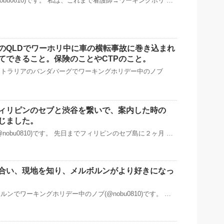
obu0810)です。 私は、これまで看護師→ワーキングホリ …
のQLDでワーホリ中に車の横転事故に巻き込まれ
てできること。保険のことやCTPのこと。
ストラリアのバンダバーグでワーキングホリデー中のノブ
ィリピンのセブと渋谷を繋いで、案内した時の
じました。
nobu0810)です。 先日までフィリピンのセブ島に２ヶ月 …
合い、現地を知り、メルボルンがより好きになっ
ンでワーキングホリデー中のノブ(@nobu0810)です。 …