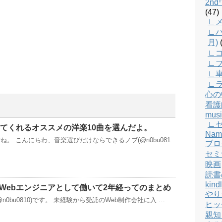
2n
(47)
∟メ
∟バ
月)
(
∟
∟
∟
∟
心の
看護
musi
∟
彩ってくれるオススメの洋楽10曲を選んだよ。
Nam
。 こんにちわ、音楽選びだけならできるノブ(@n0bu081
ブロ
セミ
映画
読書
kind
でWebエンジニアとして働いて2年経ってのまとめ
やり
n0bu0810)です。 未経験から受託のWeb制作会社に入 …
ヒッ
親知