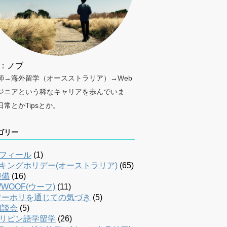
：ノブ
師→海外留学（オースストラリア）→Web
ジニアという稀なキャリアを歩んでいま
日常とかTipsとか。
ゴリー
フィール
(1)
キングホリデー(オーストラリア)
(65)
準備
(16)
WOOF(ウーフ)
(11)
ワーホリを通じての気づき
(5)
相談会
(5)
リピン語学留学
(26)