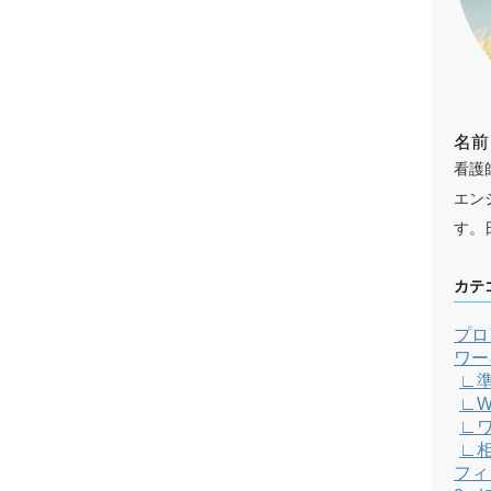
名前
看護
エン
す。
カテ
プロ
ワー
∟
∟W
∟
∟
フィ