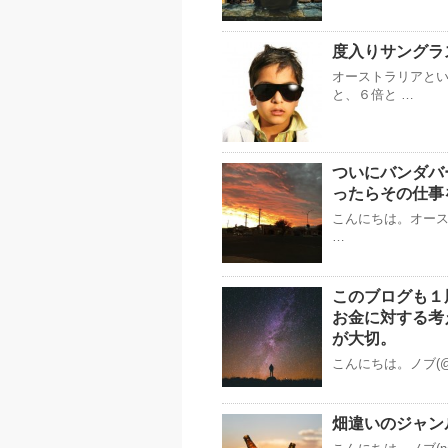
度入りサングラ
オーストラリアと
と、６倍と …
ついにバンダバ
ったらその仕事
こんにちは。オースト
…
このブログも１
お金に対する考
が大切。
こんにちは。ノブ(@no
畑違いのジャン