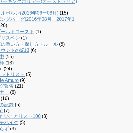
dワーキングホリデー(オーストラリア)
ルボルン(2016年06ー08月)
(15)
ンダバーグ(2016年08月ー2017年1
20)
ゴールドコースト
(1)
ブリスベン
(1)
車の買い方・探し方・ルール
(5)
ラウンドの記録
(6)
中
(55)
師
(13)
c
(24)
セットリスト
(5)
ie Amuro
(9)
グ報告
(21)
ナー
(6)
(16)
の記録
(5)
le
(7)
たいことリスト100
(3)
チハイク
(5)
らず
(3)