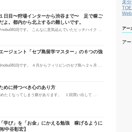
未分
TOE
We
１日目〜狩場インターから渋谷まで〜 足で稼ご
だよ。都内から北上するの難しいです。
アー
nobu0810)です。 こんなに意気込んでいたヒッチハイク …
アー
エージェント「セブ島留学マスター」の６つの強
nobu0810)です。 ４月からフィリピンのセブ島へ２ヶ月 …
ために持つべき心のあり方
めたくなってしまう癖があります。 １回買い出して …
「学び」を「お金」にかえる勉強 稼げるように
例/中谷彰宏】