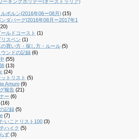
dワーキングホリデー(オーストラリア)
ルボルン(2016年06ー08月)
(15)
ンダバーグ(2016年08月ー2017年1
20)
ゴールドコースト
(1)
ブリスベン
(1)
車の買い方・探し方・ルール
(5)
ラウンドの記録
(6)
中
(55)
師
(13)
c
(24)
セットリスト
(5)
ie Amuro
(9)
グ報告
(21)
ナー
(6)
(16)
の記録
(5)
le
(7)
たいことリスト100
(3)
チハイク
(5)
らず
(3)