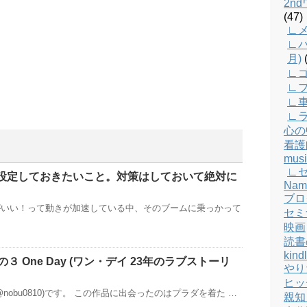
2n
(47)
∟メ
∟バ
月)
(
∟
∟
∟
∟
心の
看護
musi
∟
対に設定しておきたいこと。対策はしておいて絶対に
Nam
ブロ
がいい！って動きが加速している中、そのブームに乗っかって
セミ
映画
読書
kind
３ One Day (ワン・デイ 23年のラブストーリ
やり
ヒッ
nobu0810)です。 この作品に出会ったのはプラダを着た …
親知