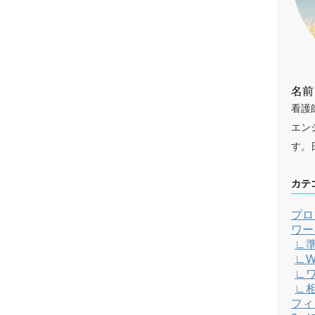
名前
看護
エン
す。
カテ
プロ
ワー
∟
∟W
∟
∟
フィ