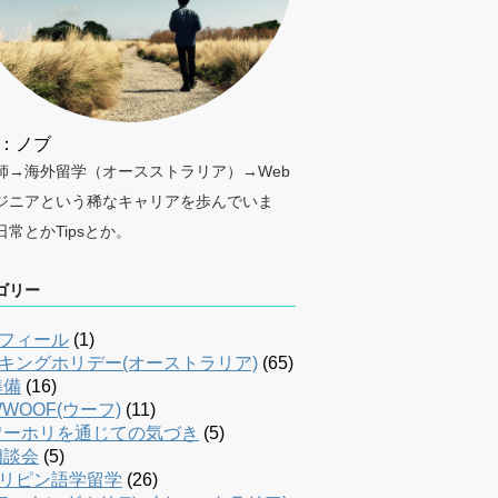
：ノブ
師→海外留学（オースストラリア）→Web
ジニアという稀なキャリアを歩んでいま
日常とかTipsとか。
ゴリー
フィール
(1)
キングホリデー(オーストラリア)
(65)
準備
(16)
WOOF(ウーフ)
(11)
ワーホリを通じての気づき
(5)
相談会
(5)
リピン語学留学
(26)