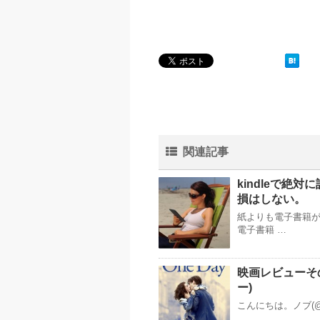
関連記事
kindleで絶
損はしない。
紙よりも電子書籍
電子書籍 …
映画レビューその
ー)
こんにちは。ノブ(@