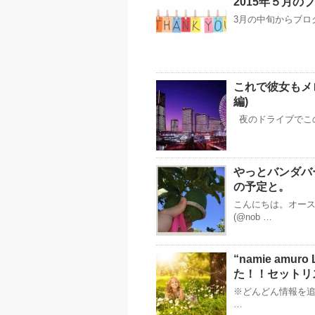
2015年５月の
3月の中旬からブロ
これで彼女もメロ
編)
夜のドライブでこ
やっとバンダバ
の予定と。
こんにちは。オー
(@nob …
“namie amur
た！！セットリ
※どんどん情報を追
…