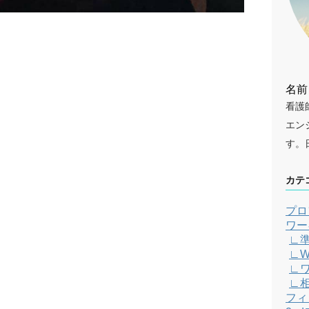
名前
看護
エン
す。
カテ
プロ
ワー
∟
∟W
∟
∟
フィ