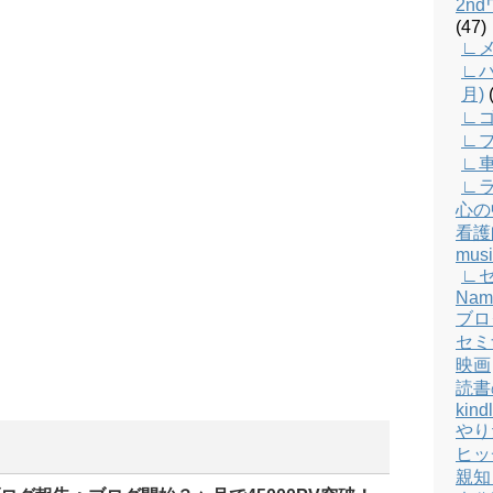
2n
(47)
∟メ
∟バ
月)
(
∟
∟
∟
∟
心の
看護
musi
∟
Nam
ブロ
セミ
映画
読書
kind
やり
ヒッ
親知