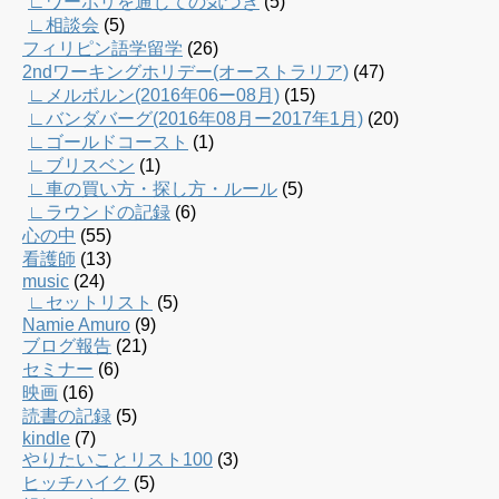
∟ワーホリを通じての気づき
(5)
∟相談会
(5)
フィリピン語学留学
(26)
2ndワーキングホリデー(オーストラリア)
(47)
∟メルボルン(2016年06ー08月)
(15)
∟バンダバーグ(2016年08月ー2017年1月)
(20)
∟ゴールドコースト
(1)
∟ブリスベン
(1)
∟車の買い方・探し方・ルール
(5)
∟ラウンドの記録
(6)
心の中
(55)
看護師
(13)
music
(24)
∟セットリスト
(5)
Namie Amuro
(9)
ブログ報告
(21)
セミナー
(6)
映画
(16)
読書の記録
(5)
kindle
(7)
やりたいことリスト100
(3)
ヒッチハイク
(5)