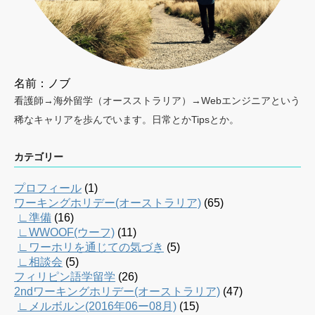
名前：ノブ
看護師→海外留学（オースストラリア）→Webエンジニアという
稀なキャリアを歩んでいます。日常とかTipsとか。
カテゴリー
プロフィール
(1)
ワーキングホリデー(オーストラリア)
(65)
∟準備
(16)
∟WWOOF(ウーフ)
(11)
∟ワーホリを通じての気づき
(5)
∟相談会
(5)
フィリピン語学留学
(26)
2ndワーキングホリデー(オーストラリア)
(47)
∟メルボルン(2016年06ー08月)
(15)