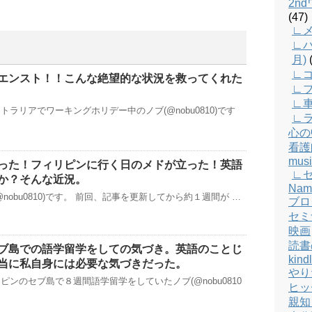
2n
(47)
∟メ
∟バ
月)
(
∟
エンスト！！こんな絶望的な状況を救ってくれた
∟
∟
ラリアでワーキングホリデー中のノブ(@nobu0810)です
∟
心の
看護
musi
った！フィリピンに行く日のメドが立った！英語
∟
か？そんな近況。
Nam
nobu0810)です。 前回、記事を更新してから約１週間が …
ブロ
セミ
映画
読書
ブ島での語学留学をしての気づき。英語のことじ
kind
当に私自身には必要な気づきだった。
やり
ンのセブ島で８週間語学留学をしていたノブ(@nobu0810
ヒッ
親知