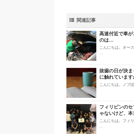
関連記事
高速付近で車が
のは…
こんにちは。オースト
…
抜歯の日が決ま
に触れています
こんにちは。ノブ(@
フィリピンのセ
ゃないけど、本
こんにちは。フィリピ
…