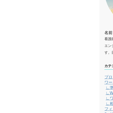
名前
看護
エン
す。
カテ
プロ
ワー
∟
∟W
∟
∟
フィ