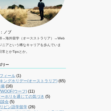
：ノブ
師→海外留学（オースストラリア）→Web
ジニアという稀なキャリアを歩んでいま
日常とかTipsとか。
ゴリー
フィール
(1)
キングホリデー(オーストラリア)
(65)
準備
(16)
WOOF(ウーフ)
(11)
ワーホリを通じての気づき
(5)
相談会
(5)
リピン語学留学
(26)