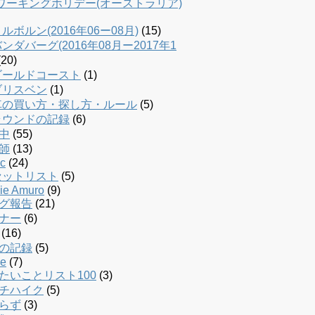
dワーキングホリデー(オーストラリア)
ルボルン(2016年06ー08月)
(15)
ンダバーグ(2016年08月ー2017年1
20)
ゴールドコースト
(1)
ブリスベン
(1)
車の買い方・探し方・ルール
(5)
ラウンドの記録
(6)
中
(55)
師
(13)
c
(24)
セットリスト
(5)
ie Amuro
(9)
グ報告
(21)
ナー
(6)
(16)
の記録
(5)
le
(7)
たいことリスト100
(3)
チハイク
(5)
らず
(3)