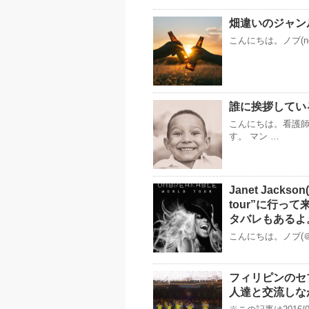
畑違いのジャン
こんにちは。ノブ(n
誰に挨拶してい
こんにちは。看護
す。 マン …
Janet Jack
tour”に行
タバレもあるよ
こんにちは。ノブ(＠no
フィリピンのセ
人達と交流しな