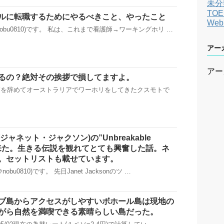
未分
TOE
ルに転職するためにやるべきこと、やったこと
We
obu0810)です。 私は、これまで看護師→ワーキングホリ …
アー
アー
るの？絶対その挨拶で損してますよ。
師を辞めてオーストラリアでワーホリをしてきたクスモトで
son(ジャネット・ジャクソン)の”Unbreakable
って来た。生きる伝説を観れてとても興奮した話。ネ
。セットリストも載せています。
bu0810)です。 先日Janet Jacksonのツ …
ブ島からアクセスがしやすいボホール島は現地の
がら自然を満喫できる素晴らしい島だった。