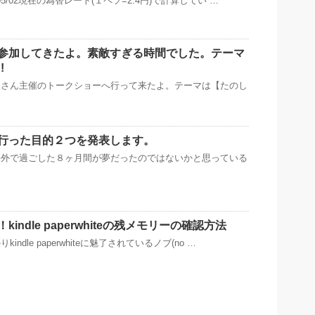
05/02現在の為替レート(１ペソ=2.4円)で計算してい …
参加してきたよ。素敵すぎる時間でした。テーマ
!
版さん主催のトークショーへ行って来たよ。テーマは【たのし
行った目的２つを発表します。
海外で過ごした８ヶ月間が夢だったのではないかと思っている
indle paperwhiteの残メモリーの確認方法
ndle paperwhiteに魅了されているノブ(no …