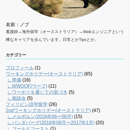
名前：ノブ
看護師→海外留学（オースストラリア）→Webエンジニアという
稀なキャリアを歩んでいます。日常とかTipsとか。
カテゴリー
プロフィール
(1)
ワーキングホリデー(オーストラリア)
(65)
∟準備
(16)
∟WWOOF(ウーフ)
(11)
∟ワーホリを通じての気づき
(5)
∟相談会
(5)
フィリピン語学留学
(26)
2ndワーキングホリデー(オーストラリア)
(47)
∟メルボルン(2016年06ー08月)
(15)
∟バンダバーグ(2016年08月ー2017年1月)
(20)
∟ゴールドコースト
(1)