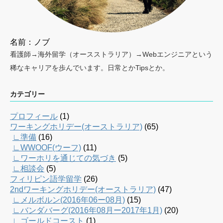
名前：ノブ
看護師→海外留学（オースストラリア）→Webエンジニアという
稀なキャリアを歩んでいます。日常とかTipsとか。
カテゴリー
プロフィール
(1)
ワーキングホリデー(オーストラリア)
(65)
∟準備
(16)
∟WWOOF(ウーフ)
(11)
∟ワーホリを通じての気づき
(5)
∟相談会
(5)
フィリピン語学留学
(26)
2ndワーキングホリデー(オーストラリア)
(47)
∟メルボルン(2016年06ー08月)
(15)
∟バンダバーグ(2016年08月ー2017年1月)
(20)
∟ゴールドコースト
(1)