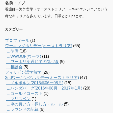
名前：ノブ
看護師→海外留学（オースストラリア）→Webエンジニアという
稀なキャリアを歩んでいます。日常とかTipsとか。
カテゴリー
プロフィール
(1)
ワーキングホリデー(オーストラリア)
(65)
∟準備
(16)
∟WWOOF(ウーフ)
(11)
∟ワーホリを通じての気づき
(5)
∟相談会
(5)
フィリピン語学留学
(26)
2ndワーキングホリデー(オーストラリア)
(47)
∟メルボルン(2016年06ー08月)
(15)
∟バンダバーグ(2016年08月ー2017年1月)
(20)
∟ゴールドコースト
(1)
∟ブリスベン
(1)
∟車の買い方・探し方・ルール
(5)
∟ラウンドの記録
(6)