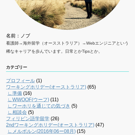
名前：ノブ
看護師→海外留学（オースストラリア）→Webエンジニアという
稀なキャリアを歩んでいます。日常とかTipsとか。
カテゴリー
プロフィール
(1)
ワーキングホリデー(オーストラリア)
(65)
∟準備
(16)
∟WWOOF(ウーフ)
(11)
∟ワーホリを通じての気づき
(5)
∟相談会
(5)
フィリピン語学留学
(26)
2ndワーキングホリデー(オーストラリア)
(47)
∟メルボルン(2016年06ー08月)
(15)