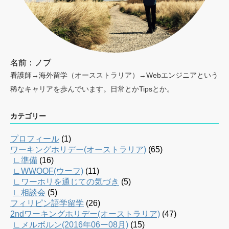
名前：ノブ
看護師→海外留学（オースストラリア）→Webエンジニアという
稀なキャリアを歩んでいます。日常とかTipsとか。
カテゴリー
プロフィール
(1)
ワーキングホリデー(オーストラリア)
(65)
∟準備
(16)
∟WWOOF(ウーフ)
(11)
∟ワーホリを通じての気づき
(5)
∟相談会
(5)
フィリピン語学留学
(26)
2ndワーキングホリデー(オーストラリア)
(47)
∟メルボルン(2016年06ー08月)
(15)