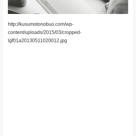
http://kusumotonobuo.com/wp-
content/uploads/2015/03/cropped-
lgf01a20130511020012.jpg