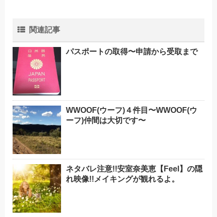
関連記事
パスポートの取得〜申請から受取まで
WWOOF(ウーフ)４件目〜WWOOF(ウ
ーフ)仲間は大切です〜
ネタバレ注意!!安室奈美恵【Feel】の隠
れ映像!!メイキングが観れるよ。